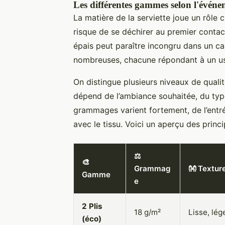
Les différentes gammes selon l'évén
La matière de la serviette joue un rôle c
risque de se déchirer au premier contac
épais peut paraître incongru dans un c
nombreuses, chacune répondant à un us
On distingue plusieurs niveaux de qualit
dépend de l’ambiance souhaitée, du typ
grammages varient fortement, de l’entr
avec le tissu. Voici un aperçu des princ
⚖️
🎨
Grammag
👐 Textur
Gamme
e
2 Plis
18 g/m²
Lisse, lég
(éco)