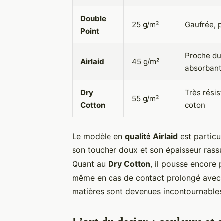
Double
25 g/m²
Gaufrée, 
Point
Proche du 
Airlaid
45 g/m²
absorban
Dry
Très résis
55 g/m²
Cotton
coton
Le modèle en
qualité Airlaid
est particu
son toucher doux et son épaisseur rass
Quant au
Dry Cotton
, il pousse encore 
même en cas de contact prolongé avec 
matières sont devenues incontournables