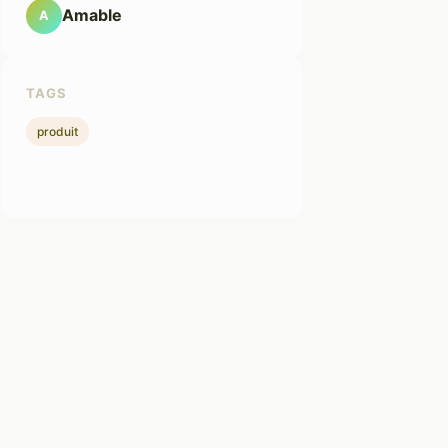
Amable
A
TAGS
produit