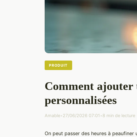
PRODUIT
Comment ajouter u
personnalisées
Amable
•
27/06/2026 07:01
•
8 min de lecture
On peut passer des heures à peaufiner