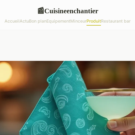
Cuisineenchantier
📰
Accueil
Actu
Bon plan
Equipement
Minceur
Produit
Restaurant bar