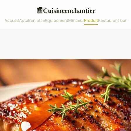
Cuisineenchantier
📰
Accueil
Actu
Bon plan
Equipement
Minceur
Produit
Restaurant bar