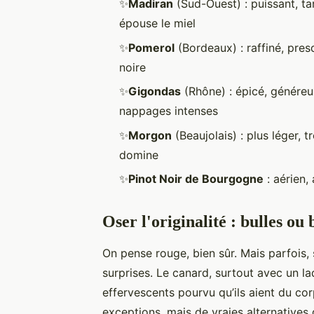
✨
Madiran
(Sud-Ouest) : puissant, ta
épouse le miel
✨
Pomerol
(Bordeaux) : raffiné, pres
noire
✨
Gigondas
(Rhône) : épicé, généreu
nappages intenses
✨
Morgon
(Beaujolais) : plus léger, t
domine
✨
Pinot Noir de Bourgogne
: aérien,
Oser l'originalité : bulles ou
On pense rouge, bien sûr. Mais parfois, 
surprises. Le canard, surtout avec un la
effervescents pourvu qu’ils aient du cor
exceptions, mais de vraies alternative