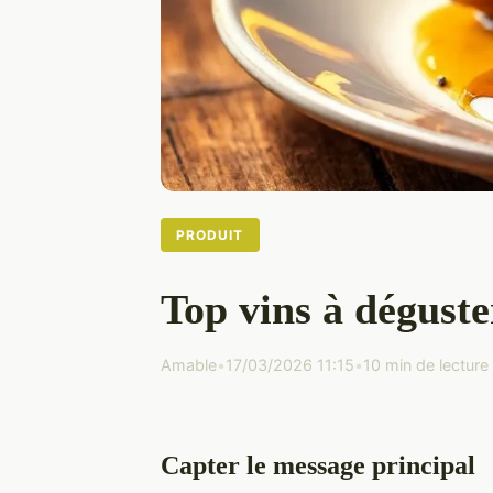
PRODUIT
Top vins à dégust
Amable
•
17/03/2026 11:15
•
10 min de lecture
Capter le message principal