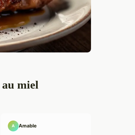
 au miel
Amable
A